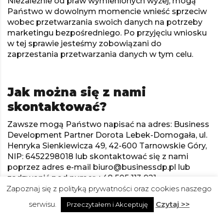
Niezależnie od praw wymienionych wyżej, mogą
Państwo w dowolnym momencie wnieść sprzeciw
wobec przetwarzania swoich danych na potrzeby
marketingu bezpośredniego. Po przyjęciu wniosku
w tej sprawie jesteśmy zobowiązani do
zaprzestania przetwarzania danych w tym celu.
Jak można się z nami
skontaktować?
Zawsze mogą Państwo napisać na adres: Business
Development Partner Dorota Lebek-Domogała, ul.
Henryka Sienkiewicza 49, 42-600 Tarnowskie Góry,
NIP: 6452298018 lub skontaktować się z nami
poprzez adres e-mail biuro@businessdp.pl lub
zadzwonić pod numer +48 505 113 921.
Zapoznaj się z polityką prywatności oraz cookies naszego
serwisu.
Czytaj >>
Przeczytałem i Akceptuję