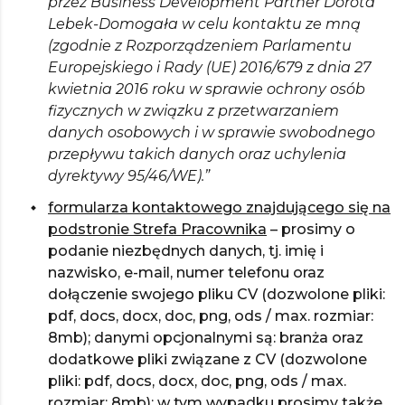
przez Business Development Partner Dorota
Lebek-Domogała w celu kontaktu ze mną
(zgodnie z Rozporządzeniem Parlamentu
Europejskiego i Rady (UE) 2016/679 z dnia 27
kwietnia 2016 roku w sprawie ochrony osób
fizycznych w związku z przetwarzaniem
danych osobowych i w sprawie swobodnego
przepływu takich danych oraz uchylenia
dyrektywy 95/46/WE).”
formularza kontaktowego znajdującego się na
podstronie Strefa Pracownika
– prosimy o
podanie niezbędnych danych, tj. imię i
nazwisko, e-mail, numer telefonu oraz
dołączenie swojego pliku CV (dozwolone pliki:
pdf, docs, docx, doc, png, ods / max. rozmiar:
8mb); danymi opcjonalnymi są: branża oraz
dodatkowe pliki związane z CV (dozwolone
pliki: pdf, docs, docx, doc, png, ods / max.
rozmiar: 8mb); w tym wypadku prosimy także